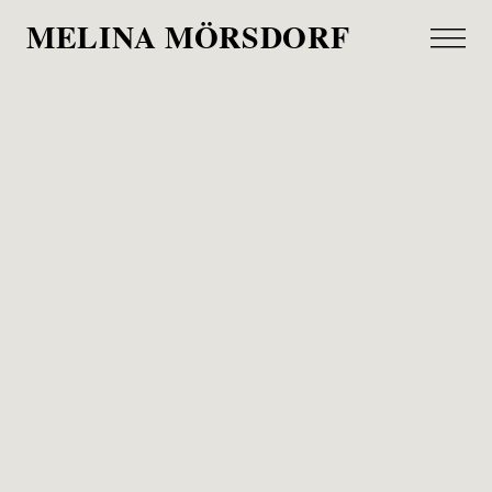
MELINA MÖRSDORF
Johannes Hirsch
Wirtschaftswoche, 2024
Johannes Hirsch für einen Artikel über die besten
Vermögensverwalter Deutschlands.