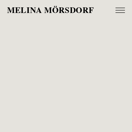
MELINA MÖRSDORF
Mathilde Burnecki
finanzielle Magazin, 2021
Kurz vor Weihnachten habe ich die inspirierende
Mathilde Burnecki getroffen, die bei Instagram
arbeitet. Und obwohl es schon sehr dunkel und
bewölkt war, kam für einen kurzen Moment die
Sonne heraus, im doppelten Sinne.