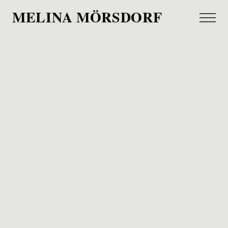
MELINA MÖRSDORF
Tim Mälzer
stern, 2023
Tim Mälzer für die aktuelle Ausgabe des sterns.